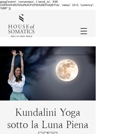
gtag('event', 'conversion', { 'send_to': 'AW-
10850453625/bdNJCP2Pt6ADEPmQ87Uo', 'value': 10.0, 'currency':
'GBP' });
Kundalini Yoga
sotto la Luna Piena